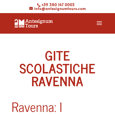
+39 380 147 0003
info@antesignumtours.com
GITE
SCOLASTICHE
RAVENNA
Ravenna: I