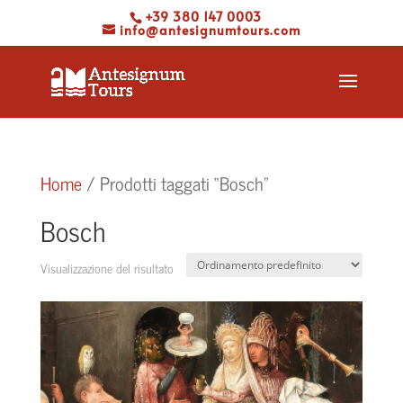
+39 380 147 0003
info@antesignumtours.com
Home
/ Prodotti taggati “Bosch”
Bosch
Visualizzazione del risultato