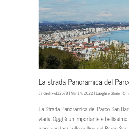
La strada Panoramica del Parc
da
cirellixvd32578
|
Mar 14, 2022
|
Luoghi e Storie
,
Rom
La Strada Panoramica del Parco San Bart
viaria. Oggi è un importante e bellissimo
inerpicandosi sulle colline del Parco San Ba