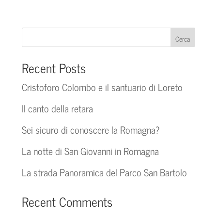
di
prezzo:
da
€14,00
Cerca
a
€70,00
Recent Posts
Cristoforo Colombo e il santuario di Loreto
Il canto della retara
Sei sicuro di conoscere la Romagna?
La notte di San Giovanni in Romagna
La strada Panoramica del Parco San Bartolo
Recent Comments