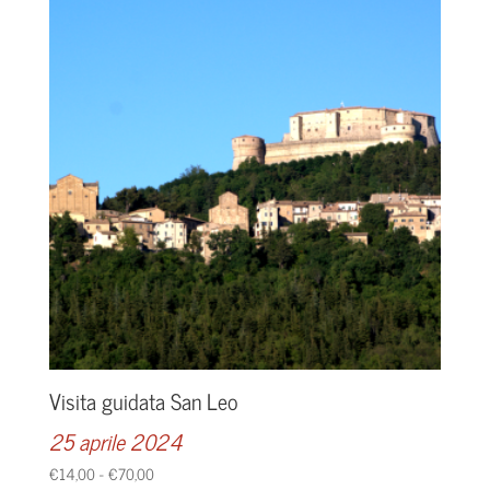
Visita guidata San Leo
25 aprile 2024
Fascia
€
14,00
-
€
70,00